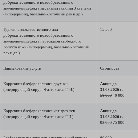
доброкачественного новообразования с
замещением дефекта местными тканями 3 степени
(липодермоид, базально-клеточный рак и др.)
Удаление злокачественного или
15 500
доброкачественного новообразования с
замещением дефекта пересадкой свободного
лоскута кожи (липодермоид, базально-клеточный
рак и др.)
Наименование услуги
Стоимость
Коррекция блефарохалязиса двух век
Акция до
(оперирующий хирург Фаттахиева Г. И.)
31.08.2026 г.
58 000
40 000
Коррекция блефарохалязиса четырех век
Акция до
(оперирующий хирург Фаттахиева Г.И.)
31.08.2026 г.
93 000
75 000
Блефарохалазис двух век, оперирующий хирург
80 000