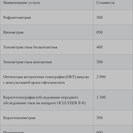
Наименование услуги
Стоимость
Рефрактометрия
500
Визометрия
850
Тонометрия глаза бесконтактная
400
Тонометрия глаза контактная
500
Оптическая когерентная томография (ОКТ) макулы
2 000
с консультацией врача-офтальмолога
Кератотопография (обследование переднего
1 500
обследование глаза на аппарате OCULYZER II ®)
Кератопахиметрия
500
Периметрия
600