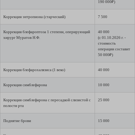
190 000₽)
Коррекция энтропиона (старческий)
7 500
Коррекция блефароптоза 1 степени, оперирующий
40 000
хирург Муратов Н.Ф.
(с 01.10.2026 г. -
стоимость
операции составит
50 000₽)
Коррекция блефарохалязиса (1 веко)
40 000
Коррекция симблефарона
10 000
Коррекция симблефарона с пересадкой слизистой с
25 000
полости рта
Поднятие брови
15 000