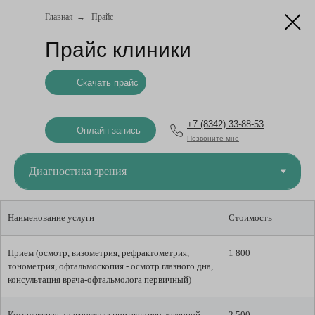
Главная
→
Прайс
Прайс клиники
Скачать прайс
+7 (8342) 33-88-53
Онлайн запись
Позвоните мне
Наименование услуги
Стоимость
Прием (осмотр, визометрия, рефрактометрия,
1 800
тонометрия, офтальмоскопия - осмотр глазного дна,
консультация врача-офтальмолога первичный)
Комплексная диагностика при эксимер-лазерной
2 500