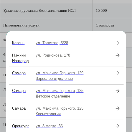
Удаление хрусталика без имплантации ИОЛ
15 500
Наименование услуги
Стоимость
Фокальная лазерная коагуляция глазного дна (1 глаз)
6 500
Казань
ул. Толстого, 5/28
Фокальная лазерная коагуляция глазного дна (2
13 000
Нижний
ул. Родионова, 178
глаза)
Новгород
Самара
ул. Максима Горького, 129
Панретинальная лазерная коагуляция (1 сеанс)
5 000
Взрослое отделение
Лазерная иридэктомия
5 500
Самара
ул. Максима Горького, 125
Детское отделение
Лазерная корепраксия/ дисцизия задней капсулы
5 500
Самара
ул. Максима Горького, 125
хрусталика
Косметология
Наименование услуги
Стоимость
Оренбург
ул. 8 марта, 36