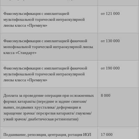
Факоэмульсификация с имплантацией
от 121 000
мультифокальной торической интраокулярной
линзы класса «Премиум»
Факоэмульсификация с имплантацией факичной
от 130 000
монофокальной торической интраокулярной линзы
класса «Стандарт»
Факоэмульсификация с имплантацией факичной
от 190 000
мультифокальной торической интраокулярной
линзы класса «Премиум»
Доплата за проведение операции при осложненных
8 000
формах катаракты (передние и задние синехии/
вывих, подвывих хрусталика/ деформация и
заращение зрачка/ перезрелая катаракта/ глаукома/
узкий зрачок/ диабетическая ретинопатия)
Подшивание, репозиция, центрация, ротация ИОЛ
17 000