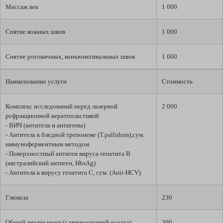
Массаж век
1 000
Снятие кожных швов
1 000
Снятие роговичных, конъюнктивальных швов
1 000
Наименование услуги
Стоимость
Комплекс исследований перед лазерной
2 000
рефракционной кератопластикой:
- ВИЧ (антитела и антигены)
- Антитела к бледной трепонеме (T.pallidum),сум.
иммуноферментным методом
- Поверхностный антиген вируса гепатита В
(австралийский антиген, HbsAg)
- Антитела к вирусу гепатита С, сум. (Anti-HCV)
Глюкоза
230
Общий анализ мочи (с микроскопией осадка)
300