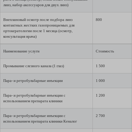
линз, набор аксессуаров для двух линз)
Внеплановый осмотр после подбора линз
800
контактных жестких газопроницаемых для
ортокератологии после 1 месяца (осмотр,
консультация врача)
Наименование услуги
Стоимость
Промывание слезного канала (1 глаз)
1 500
Пара- и ретробульбарные инъекции
1 000
Пара- и ретробульбарные инъекции с
1 200
использованием препарата клиники
Пара- и ретробульбарные инъекции с
2 700
использованием препарата клиники Кеналог