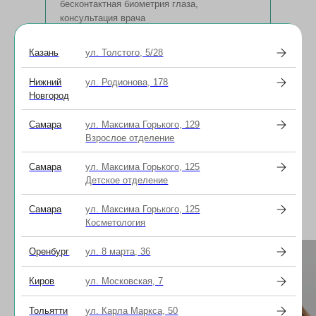
бесконтактная биометрия глаза,
консультация врача
Казань
ул. Толстого, 5/28
Нижний
ул. Родионова, 178
Специалисты
Новгород
В нашей клинике работают
Самара
ул. Максима Горького, 129
высококвалифицированные специалисты
Взрослое отделение
с многолетним медицинским стажем, среди
которых есть врачи высшей категории и кандидаты
Самара
ул. Максима Горького, 125
медицинских наук.
Детское отделение
Задать вопрос
Самара
ул. Максима Горького, 125
Косметология
Оренбург
ул. 8 марта, 36
Киров
ул. Московская, 7
Тольятти
ул. Карла Маркса, 50