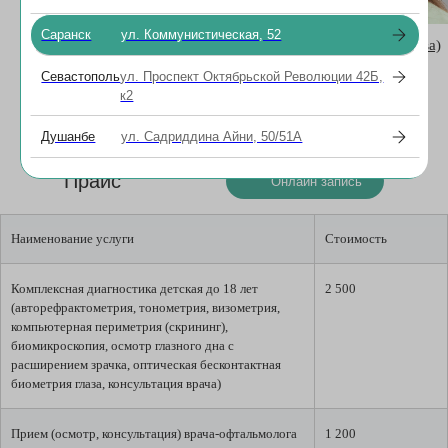
Саранск
ул. Коммунистическая, 52
Неясова Ирина Геннадьевна
Лакштанкина (Карпова)
Надежда Валерьевна
Врач-офтальмолог, кандидат
Севастополь
ул. Проспект Октябрьской Революции 42Б,
медицинских наук
Врач-офтальмолог
к2
Душанбе
ул. Садриддина Айни, 50/51А
Прайс
Онлайн запись
Наименование услуги
Стоимость
Комплексная диагностика детская до 18 лет
2 500
(авторефрактометрия, тонометрия, визометрия,
компьютерная периметрия (скрининг),
биомикроскопия, осмотр глазного дна с
расширением зрачка, оптическая бесконтактная
биометрия глаза, консультация врача)
Прием (осмотр, консультация) врача-офтальмолога
1 200